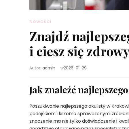
Nowości
Znajdź najlepsze
i ciesz się zdro
Autor:
admin
w
2026-01-29
Jak znaleźć najlepszeg
Poszukiwanie najlepszego okulisty w Krako
podejściem i kilkoma sprawdzonymi źródłami 
znaczenie ma nie tylko doświadczenie i kwali
doradztwo oferowane przez specjalistyczne