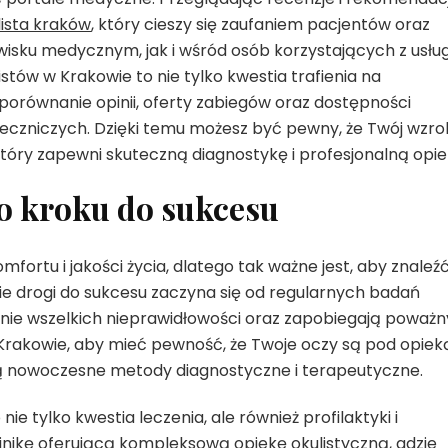
lista kraków
, który cieszy się zaufaniem pacjentów oraz
isku medycznym, jak i wśród osób korzystających z usłu
stów w Krakowie to nie tylko kwestia trafienia na
orównanie opinii, oferty zabiegów oraz dostępności
leczniczych. Dzięki temu możesz być pewny, że Twój wzro
óry zapewni skuteczną diagnostykę i profesjonalną opie
o kroku do sukcesu
rtu i jakości życia, dlatego tak ważne jest, aby znaleź
ie drogi do sukcesu zaczyna się od regularnych badań
nie wszelkich nieprawidłowości oraz zapobiegają poważ
 Krakowie, aby mieć pewność, że Twoje oczy są pod opiek
ją nowoczesne metody diagnostyczne i terapeutyczne.
e tylko kwestia leczenia, ale również profilaktyki i
linikę oferującą kompleksową opiekę okulistyczną, gdzie