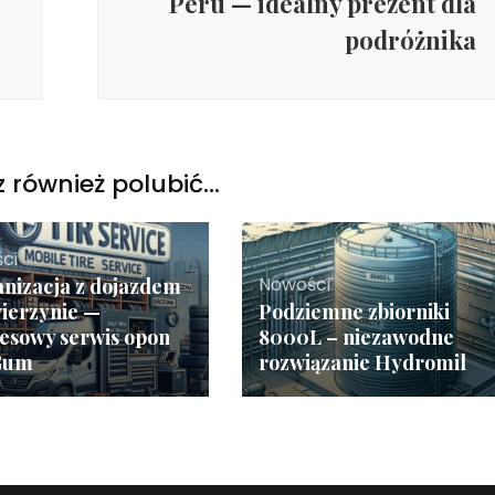
Peru — idealny prezent dla
podróżnika
 również polubić…
ci
Nowości
nizacja z dojazdem
ierzynie —
Podziemne zbiorniki
esowy serwis opon
8000L – niezawodne
Gum
rozwiązanie Hydromil