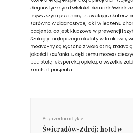
które oferują ekspercką opiekę dla Twojeg
diagnostycznym i wieloletniemu doświadczeni
najwyższym poziomie, pozwalając skutecznie
zarówno w diagnostyce, jak i w leczeniu ch
pacjenta, co jest kluczowe w prewencji i szy
Szukając najlepszego okulisty w Krakowie, 
medycyny są łączone z wieloletnią tradycją 
jakości i zaufania. Dzięki temu możesz cie
pod stałą, ekspercką opieką, a wszelkie zab
komfort pacjenta.
Nawigacja
wpisu
Poprzedni artykuł
Świeradów-Zdrój: hotel w