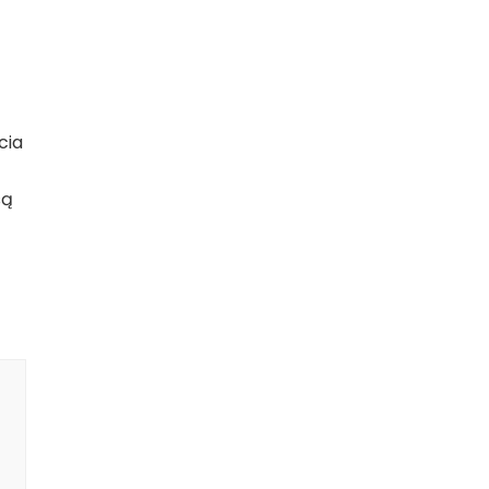
cia
są