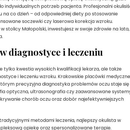
o indywidualnych potrzeb pacjenta. Profesjonalni okulisiś
u na co dzień – od odpowiedniej diety po stosowanie
ansowane soczewki czy laserowa korekcja wzroku.
 stolicy Małopolski, inwestujesz w swoje zdrowie na lata,
a.
w diagnostyce i leczeniu
 tylko kwestia wysokich kwalifikacji lekarza, ale także
nostyce i leczeniu wzroku. Krakowskie placówki medyczn
 którym precyzyjna diagnostyka problemów oczu staje się
fia optyczna, ultrasonografia czy zaawansowane system
ykrywanie chorób oczu oraz dobór najefektywniejszych
tradycyjnymi metodami leczenia, najlepszy okulista w
leksową opiekę oraz spersonalizowane terapie.