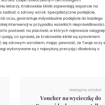
o wzroku. Dzięki nowoczesnym technologiom
u lekarzy, Krakowskie kliniki zapewniają wsparcie na
 zadbać o zdrowy wzrok. Specjalistyczne podejście,
orób oczu, gwarantuje indywidualne podejście do każdego
bkiej interwencji w przypadku wszelkich nieprawidłowości.
warto postawić na placówki, w których najnowsze osiągnię
i pasją, co sprawia, że Krakowskie kliniki są synonimem
szyć się zdrowym wzrokiem, mając pewność, że Twoje oczy 
iegi wykonywane są z najwyższą precyzją i dbałością o
Następny artykuł
Voucher na wycieczkę do