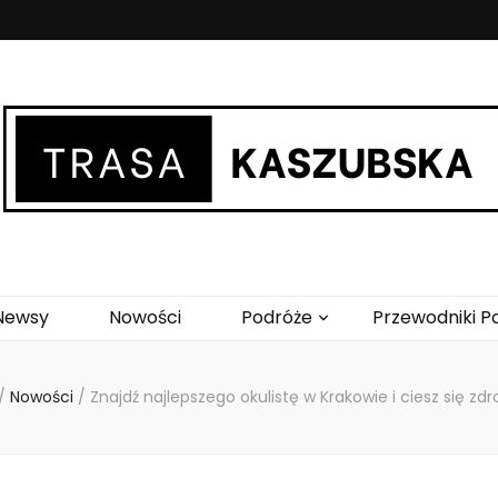
ka.pl
Newsy
Nowości
Podróże
Przewodniki P
/
Nowości
/
Znajdź najlepszego okulistę w Krakowie i ciesz się 