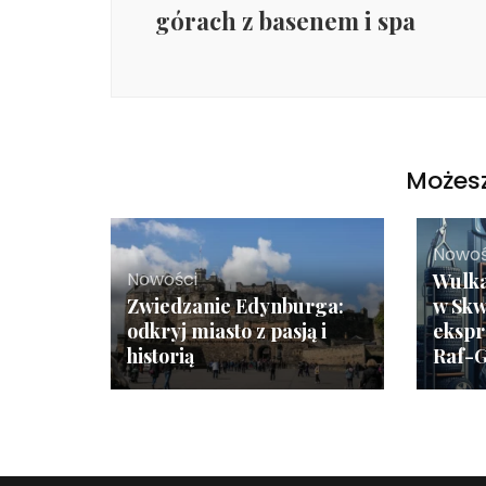
górach z basenem i spa
Możesz
Nowoś
Nowości
Wulka
Zwiedzanie Edynburga:
w Skw
odkryj miasto z pasją i
ekspr
historią
Raf-