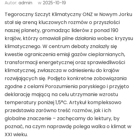
Autor:
admin
w
2025-10-19
Tegoroczny Szczyt Klimatyczny ONZ w Nowym Jorku
stał się areną kluczowych rozmów o przyszłości
naszej planety, gromadząc liderów z ponad 190
krajów, którzy omawiali pilne działania wobec kryzysu
klimatycznego. W centrum debaty znalazły się
kwestie ograniczenia emisji gazów cieplarnianych,
transformacji energetycznej oraz sprawiedliwości
klimatycznej, zwłaszcza w odniesieniu do krajów
rozwijających się. Podjęto konkretne zobowiązania
zgodne z celami Porozumienia paryskiego i przyjęto
deklarację mającą na celu utrzymanie wzrostu
temperatury poniżej 1,5°C. Artykuł kompleksowo
przedstawia zarówno treść rozmów, jak i ich
globalne znaczenie – zachęcamy do lektury, by
poznać, na czym naprawdę polega walka o klimat w
XXI wieku.